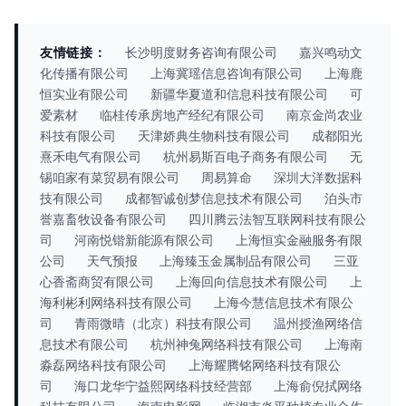
友情链接：
长沙明度财务咨询有限公司
嘉兴鸣动文
化传播有限公司
上海冀瑶信息咨询有限公司
上海鹿
恒实业有限公司
新疆华夏道和信息科技有限公司
可
爱素材
临桂传承房地产经纪有限公司
南京金尚农业
科技有限公司
天津娇典生物科技有限公司
成都阳光
熹禾电气有限公司
杭州易斯百电子商务有限公司
无
锡咱家有菜贸易有限公司
周易算命
深圳大洋数据科
技有限公司
成都智诚创梦信息技术有限公司
泊头市
誉嘉畜牧设备有限公司
四川腾云法智互联网科技有限公
司
河南悦锴新能源有限公司
上海恒实金融服务有限
公司
天气预报
上海臻玉金属制品有限公司
三亚
心香斋商贸有限公司
上海回向信息技术有限公司
上
海利彬利网络科技有限公司
上海今慧信息技术有限公
司
青雨微晴（北京）科技有限公司
温州授渔网络信
息技术有限公司
杭州神兔网络科技有限公司
上海南
淼磊网络科技有限公司
上海耀腾铭网络科技有限公
司
海口龙华宁益熙网络科技经营部
上海俞倪拭网络