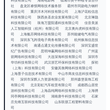
科技有限公司
海南电影网
临湘市炎平种植专业合作
社
盘龙区睿憬网络技术服务部
霸州市同勋电力钢杆
有限公司
重庆洋木河科技有限公司
上海沪花粒信息
科技有限公司
陕西炎圣农业发展有限公司
北京琳隐
科技有限公司
珠海万盟阳通科技有限公司
佳音美派
人工智能科技（杭州）有限公司
北京奥向虎科技有限公
司
上海氨芬网络科技有限公司
苏州能健电气有限公
司
深圳东飞跨境电子商务有限公司
杭州焕旭信息技
术有限公司
南通点通文化传播有限公司
深圳宝盛世
纪广告有限公司
昆明坤赢网络科技有限公司
广州蓝
箭网络科技有限公司
大连深海科技有限公司
深圳市
华功科技有限公司
武汉浙艺环保科技有限公司
探初
（上海）科技有限公司
安徽其衡网络科技有限公司
上海墨子信息技术有限公司
中山市商友信息科技有限公
司
深圳市深辉人力资源有限公司
郑州森堡装饰工程
有限公司
北京彩虹汽车租赁有限公司
成都西山居世
游科技有限公司
上海晶纯网络科技有限公司
上海骋
同亭网络科技有限公司
湖南唐牛科技有限公司
石家
庄先锋互联科技有限公司
山东联朋工程塑料有限公
司